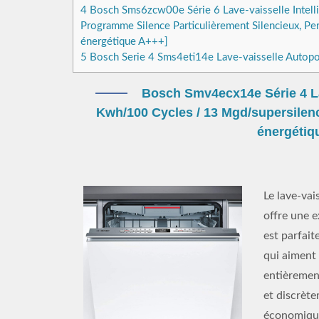
4
Bosch Sms6zcw00e Série 6 Lave-vaisselle Intell
Programme Silence Particulièrement Silencieux, Pe
énergétique A+++]
5
Bosch Serie 4 Sms4eti14e Lave-vaisselle Autopor
Bosch Smv4ecx14e Série 4 Lav
Kwh/100 Cycles / 13 Mgd/supersilence
énergétiq
Le lave-va
offre une e
est parfai
qui aiment 
entièrement
et discrète
économique