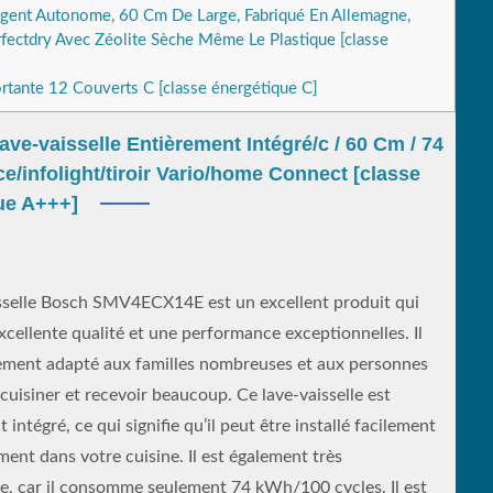
igent Autonome, 60 Cm De Large, Fabriqué En Allemagne,
rfectdry Avec Zéolite Sèche Même Le Plastique [classe
tante 12 Couverts C [classe énergétique C]
e-vaisselle Entièrement Intégré/c / 60 Cm / 74
/infolight/tiroir Vario/home Connect [classe
ue A+++]
isselle Bosch SMV4ECX14E est un excellent produit qui
xcellente qualité et une performance exceptionnelles. Il
tement adapté aux familles nombreuses et aux personnes
cuisiner et recevoir beaucoup. Ce lave-vaisselle est
 intégré, ce qui signifie qu’il peut être installé facilement
ment dans votre cuisine. Il est également très
, car il consomme seulement 74 kWh/100 cycles. Il est