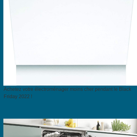
Achetez votre électroménager moins cher pendant le Black
Friday 2022 !