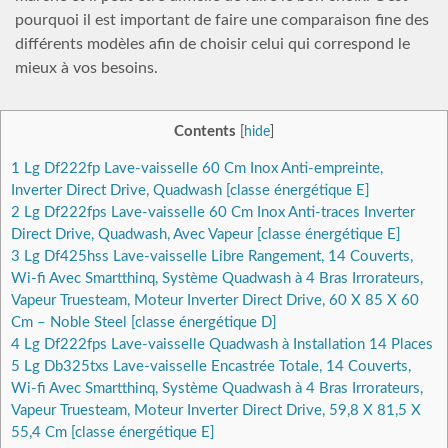
pourquoi il est important de faire une comparaison fine des
différents modèles afin de choisir celui qui correspond le
mieux à vos besoins.
Contents
[
hide
]
1
Lg Df222fp Lave-vaisselle 60 Cm Inox Anti-empreinte,
Inverter Direct Drive, Quadwash [classe énergétique E]
2
Lg Df222fps Lave-vaisselle 60 Cm Inox Anti-traces Inverter
Direct Drive, Quadwash, Avec Vapeur [classe énergétique E]
3
Lg Df425hss Lave-vaisselle Libre Rangement, 14 Couverts,
Wi-fi Avec Smartthinq, Système Quadwash à 4 Bras Irrorateurs,
Vapeur Truesteam, Moteur Inverter Direct Drive, 60 X 85 X 60
Cm – Noble Steel [classe énergétique D]
4
Lg Df222fps Lave-vaisselle Quadwash à Installation 14 Places
5
Lg Db325txs Lave-vaisselle Encastrée Totale, 14 Couverts,
Wi-fi Avec Smartthinq, Système Quadwash à 4 Bras Irrorateurs,
Vapeur Truesteam, Moteur Inverter Direct Drive, 59,8 X 81,5 X
55,4 Cm [classe énergétique E]