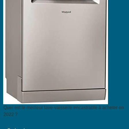
Quel est le meilleur lave-vaisselle encastrable à acheter en
2022 ?